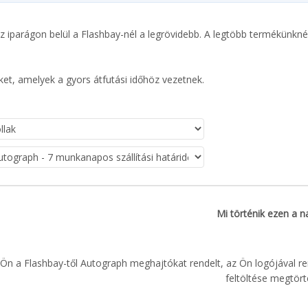
dő az iparágon belül a Flashbay-nél a legrövidebb. A legtöbb termékünk
eket, amelyek a gyors átfutási időhöz vezetnek.
Mi történik ezen a 
Ön a Flashbay-től Autograph meghajtókat rendelt, az Ön logójával r
feltöltése megtört