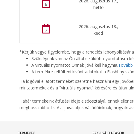
2026. augusztus 17.,
6
hétfő
2026. augusztus 18.,
7
kedd
*Kérjük vegye figyelembe, hogy a rendelés lebonyolításának
Szükségünk van az Ön által elküldött nyomtatásra kész
A virtuális nyomatot Önnek jóvá kell hagynia.
Tovább
A termékre feltölteni kívánt adatokat a Flashbay szám
Ha logóval ellátott terméket szeretne használni egy jövőbe
mintatermékek és a "virtuális nyomat" kérésére és áttanu
Habár termékeink átfutási ideje elsőosztályú, ennek ellenér
meghosszabbodik. Azt javasoljuk vásárlóinknak, hogy ikta
TERMÉKEK
SZOLGÁLTATÁSOK