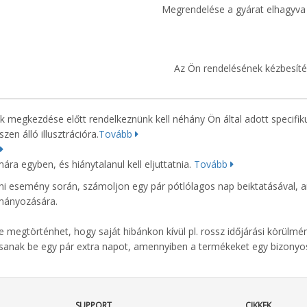
Megrendelése a gyárat elhagyva 
Az Ön rendelésének kézbesíté
 megkezdése előtt rendelkeznünk kell néhány Ön által adott specifik
en álló illusztrációra.
Tovább
ára egyben, és hiánytalanul kell eljuttatnia.
Tovább
ni esemény során, számoljon egy pár pótlólagos nap beiktatásával, a
lmányozására.
e megtörténhet, hogy saját hibánkon kívül pl. rossz időjárási körülmé
ssanak be egy pár extra napot, amennyiben a termékeket egy bizonyo
SUPPORT
CIKKEK