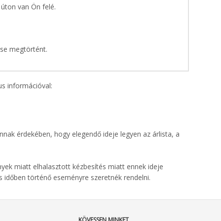
úton van Ön felé.
se megtörtént.
us információval:
nnak érdekében, hogy elegendő ideje legyen az árlista, a
nyek miatt elhalasztott kézbesítés miatt ennek ideje
s időben történő eseményre szeretnék rendelni.
KÖVESSEN MINKET