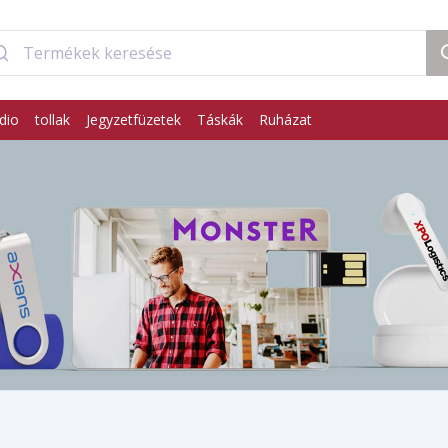
dio
tollak
Jegyzetfüzetek
Táskák
Ruházat