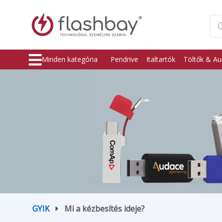
Minden kategória
Pendrive
Italtartók
Töltők & Au
GYIK
Mi a kézbesítés ideje?