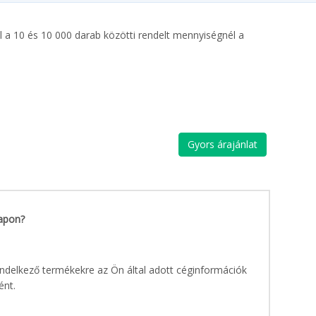
nél a 10 és 10 000 darab közötti rendelt mennyiségnél a
Gyors árajánlat
napon?
endelkező termékekre az Ön által adott céginformációk
ént.