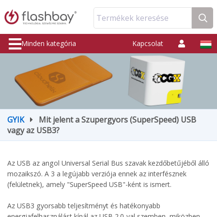
Termékek keresése
Minden kategória
Kapcsolat
GYIK
Mit jelent a Szupergyors (SuperSpeed) USB
vagy az USB3?
Az USB az angol Universal Serial Bus szavak kezdőbetűjéből álló
mozaikszó. A 3 a legújabb verziója ennek az interfésznek
(felületnek), amely "SuperSpeed USB"-ként is ismert.
Az USB3 gyorsabb teljesítményt és hatékonyabb
energiafelhasználást kínál az USB 2.0-val szemben, miközben