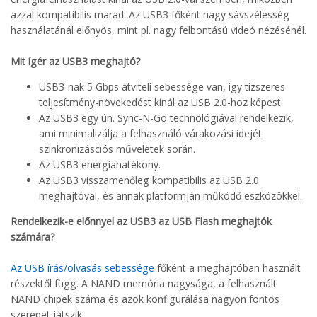
azzal kompatibilis marad. Az USB3 főként nagy sávszélesség
használatánál előnyös, mint pl. nagy felbontású videó nézésénél.
Mit ígér az USB3 meghajtó?
USB3-nak 5 Gbps átviteli sebessége van, így tízszeres
teljesítmény-növekedést kínál az USB 2.0-hoz képest.
Az USB3 egy ún. Sync-N-Go technológiával rendelkezik,
ami minimalizálja a felhasználó várakozási idejét
szinkronizásciós műveletek során.
Az USB3 energiahatékony.
Az USB3 visszamenőleg kompatibilis az USB 2.0
meghajtóval, és annak platformján működő eszközökkel.
Rendelkezik-e előnnyel az USB3 az USB Flash meghajtók
számára?
Az USB írás/olvasás sebessége
főként a meghajtóban használt
részektől függ. A NAND memória nagysága, a felhasznált
NAND chipek száma és azok konfigurálása nagyon fontos
szerepet játszik.