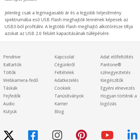
Jelenleg csak a legmagasabb ár és a legjobb teljesítmény
spektrumába eső USB Flash meghajtók lennének képesek az
USB3-ból profitálni. A legtöbb Flash meghajtó alkotórésze tiltja
azokat az USB 2.0 felület kapacitásának túllépésére.
Pendrive
Kapcsolat
Adat előfeltöltés
Italtartók
Cégünkről
Pantone®
Töltők
Feltételek
színegyeztetés
Webkamera-fedő
Adatkezelés
Kiegészítők
Táskák
Cookiek
Egyéni elnevezés
Fejfedők
Tanúsítványok
Hogyan történik a
Audio
Karrier
logózás
Kütyük
Blog