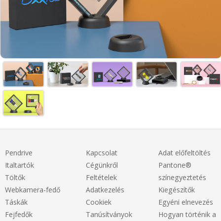
Pendrive
Kapcsolat
Adat előfeltöltés
Italtartók
Cégünkről
Pantone®
Töltők
Feltételek
színegyeztetés
Webkamera-fedő
Adatkezelés
Kiegészítők
Táskák
Cookiek
Egyéni elnevezés
Fejfedők
Tanúsítványok
Hogyan történik a