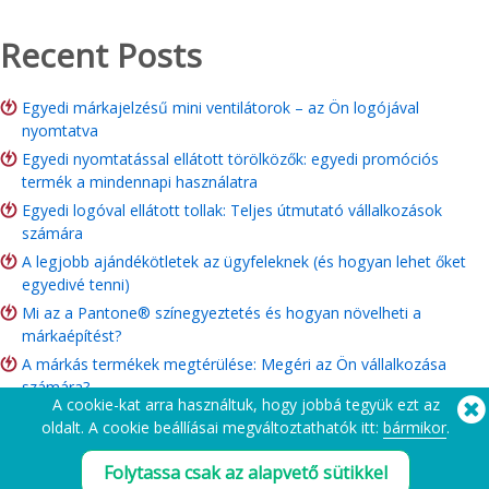
Recent Posts
Egyedi márkajelzésű mini ventilátorok – az Ön logójával
nyomtatva
Egyedi nyomtatással ellátott törölközők: egyedi promóciós
termék a mindennapi használatra
Egyedi logóval ellátott tollak: Teljes útmutató vállalkozások
számára
A legjobb ajándékötletek az ügyfeleknek (és hogyan lehet őket
egyedivé tenni)
Mi az a Pantone® színegyeztetés és hogyan növelheti a
márkaépítést?
A márkás termékek megtérülése: Megéri az Ön vállalkozása
számára?
A cookie-kat arra használtuk, hogy jobbá tegyük ezt az
Jótékonysági áruforgalmi útmutató: Ötletek, költségvetés és
oldalt. A cookie beállíásai megváltoztathatók itt:
bármikor
.
rendelési útmutató: Ötletek, költségvetés és rendelési útmutató
Folytassa csak az alapvető sütikkel