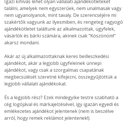
Igazi kihívás lehet olyan vállalati ajándékötleteket
találni, amelyek nem egyszerűek, nem unalmasak vagy
nem ugyanolyanok, mint tavaly. De szerencséjére mi
szakértők vagyunk az ilyesmiben, és rengeteg ragyogó
ajándékötletet találtunk az alkalmazottak, ügyfelek,
vásárlók és bárki számára, akinek csak "Köszönöm!"
akarsz mondani.
Akár az új alkalmazottaknak keres beilleszkedési
ajándékot, akár a legjobb ügyfeleinek ünnepi
ajándékot, vagy csak a szorgalmas csapatának
megbecsülését szeretné kifejezni, összegyűjtöttük a
legjobb vállalati ajándékokat.
És a legjobb rész? Ezek mindegyike testre szabható a
cég logójával és márkajelzésével, így igazán egyedi és
emlékezetes ajándékot jelentenek (nem is beszélve
arról, hogy remek reklámot jelentenek!).