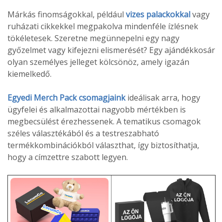
Márkás finomságokkal, például
vizes palackokkal
vagy
ruházati cikkekkel megpakolva mindenféle ízlésnek
tökéletesek. Szeretne megünnepelni egy nagy
győzelmet vagy kifejezni elismerését? Egy ajándékkosár
olyan személyes jelleget kölcsönöz, amely igazán
kiemelkedő.
Egyedi Merch Pack csomagjaink
ideálisak arra, hogy
ügyfelei és alkalmazottai nagyobb mértékben is
megbecsülést érezhessenek. A tematikus csomagok
széles választékából és a testreszabható
termékkombinációkból választhat, így biztosíthatja,
hogy a címzettre szabott legyen.