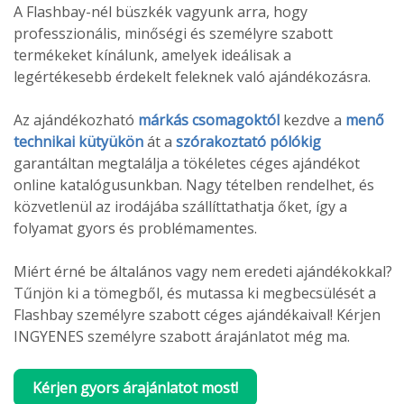
A Flashbay-nél büszkék vagyunk arra, hogy
professzionális, minőségi és személyre szabott
termékeket kínálunk, amelyek ideálisak a
legértékesebb érdekelt feleknek való ajándékozásra.
Az ajándékozható
márkás csomagoktól
kezdve a
menő
technikai kütyükön
át a
szórakoztató pólókig
garantáltan megtalálja a tökéletes céges ajándékot
online katalógusunkban. Nagy tételben rendelhet, és
közvetlenül az irodájába szállíttathatja őket, így a
folyamat gyors és problémamentes.
Miért érné be általános vagy nem eredeti ajándékokkal?
Tűnjön ki a tömegből, és mutassa ki megbecsülését a
Flashbay személyre szabott céges ajándékaival! Kérjen
INGYENES személyre szabott árajánlatot még ma.
Kérjen gyors árajánlatot most!