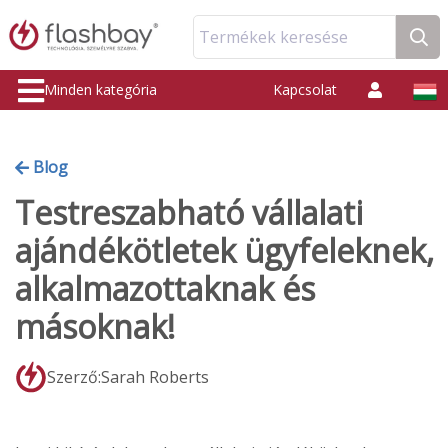
Termékek keresése
Minden kategória
Kapcsolat
Blog
Testreszabható vállalati
ajándékötletek ügyfeleknek,
alkalmazottaknak és
másoknak!
Szerző:Sarah Roberts