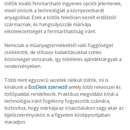
töltők kiváló fenntartható ingyenes opciót jelentenek,
mivel ötvözik a technológiát a környezetbarát
anyagokkal. Ezek a töltők felelősen kezelt erdőkből
származnak, és hangsúlyozzák márkája
elkötelezettségét a fenntarthatóság iránt.
Nemcsak a műanyagtermékektől való függőséget
csökkentik, de stílusos kialakításukkal széles
közönséget vonzanak, így tökéletes ajándéktárgyak a
rendezvényeken.
Több mint egyszerű vezeték nélküli töltők, mi is
kínálunk a
EcoDesk szervező
amely több rekesszel és
töltőpaddal rendelkezik. Praktikus megoldást kínál a
technológia iránt fogékony fogyasztók számára,
biztosítva, hogy márkája az íróasztalukon vagy akár az
éjjeliszekrényükön is a figyelem középpontjában
maradjon.