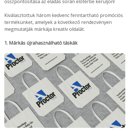
összpontosítása az eladás során előtérbe kerüljön!
Kiválasztottuk három kedvenc fenntartható promóciós
termékünket, amelyek a következő rendezvényen
megmutatják márkája kreatív oldalát.
1. Márkás újrahasználható táskák