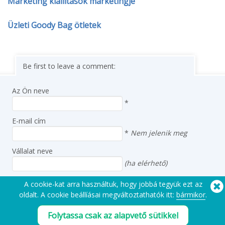
Marketing kiállítások marketingje
Üzleti Goody Bag ötletek
Be first to leave a comment:
Az Ön neve
*
E-mail cím
*
Nem jelenik meg
Vállalat neve
(ha elérhető)
Ország
A cookie-kat arra használtuk, hogy jobbá tegyük ezt az
oldalt. A cookie beállíásai megváltoztathatók itt:
bármikor
.
Üzenet
Folytassa csak az alapvető sütikkel