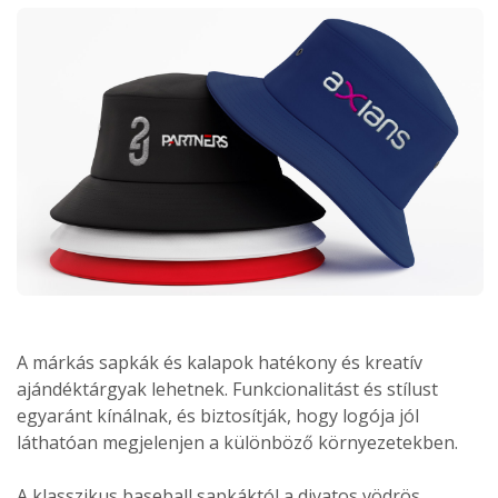
A márkás sapkák és kalapok hatékony és kreatív
ajándéktárgyak lehetnek. Funkcionalitást és stílust
egyaránt kínálnak, és biztosítják, hogy logója jól
láthatóan megjelenjen a különböző környezetekben.
A klasszikus baseball sapkáktól a divatos vödrös