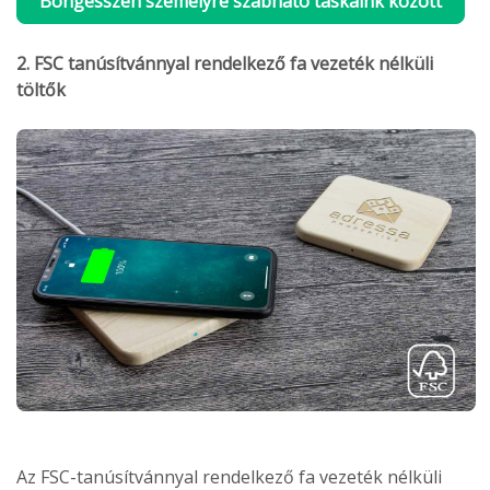
Böngésszen személyre szabható táskáink között
2. FSC tanúsítvánnyal rendelkező fa vezeték nélküli
töltők
Az FSC-tanúsítvánnyal rendelkező fa vezeték nélküli