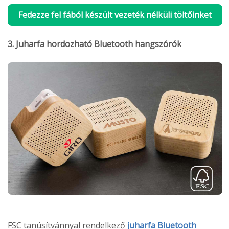
Fedezze fel fából készült vezeték nélküli töltőinket
3. Juharfa hordozható Bluetooth hangszórók
FSC tanúsítvánnyal rendelkező
juharfa Bluetooth