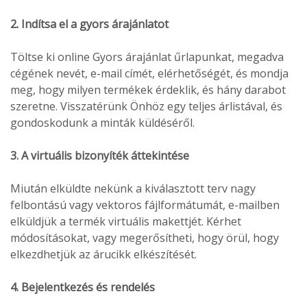
2. Indítsa el a gyors árajánlatot
Töltse ki online Gyors árajánlat űrlapunkat, megadva
cégének nevét, e-mail címét, elérhetőségét, és mondja
meg, hogy milyen termékek érdeklik, és hány darabot
szeretne. Visszatérünk Önhöz egy teljes árlistával, és
gondoskodunk a minták küldéséről.
3. A virtuális bizonyíték áttekintése
Miután elküldte nekünk a kiválasztott terv nagy
felbontású vagy vektoros fájlformátumát, e-mailben
elküldjük a termék virtuális makettjét. Kérhet
módosításokat, vagy megerősítheti, hogy örül, hogy
elkezdhetjük az árucikk elkészítését.
4. Bejelentkezés és rendelés