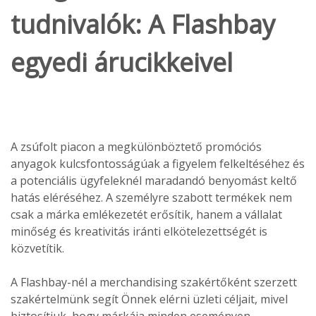
tudnivalók: A Flashbay
egyedi árucikkeivel
A zsúfolt piacon a megkülönböztető promóciós
anyagok kulcsfontosságúak a figyelem felkeltéséhez és
a potenciális ügyfeleknél maradandó benyomást keltő
hatás eléréséhez. A személyre szabott termékek nem
csak a márka emlékezetét erősítik, hanem a vállalat
minőség és kreativitás iránti elkötelezettségét is
közvetítik.
A Flashbay-nél a merchandising szakértőként szerzett
szakértelmünk segít Önnek elérni üzleti céljait, mivel
biztosítjuk, hogy márkája minden eseményen