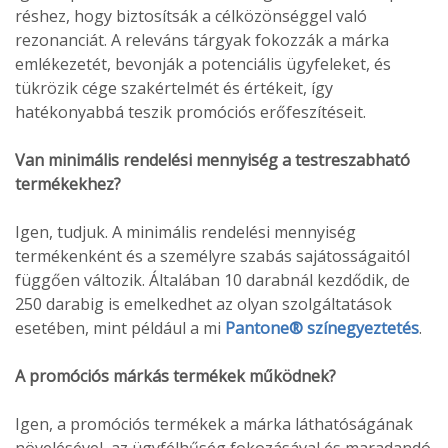
réshez, hogy biztosítsák a célközönséggel való
rezonanciát. A releváns tárgyak fokozzák a márka
emlékezetét, bevonják a potenciális ügyfeleket, és
tükrözik cége szakértelmét és értékeit, így
hatékonyabbá teszik promóciós erőfeszítéseit.
Van minimális rendelési mennyiség a testreszabható
termékekhez?
Igen, tudjuk. A minimális rendelési mennyiség
termékenként és a személyre szabás sajátosságaitól
függően változik. Általában 10 darabnál kezdődik, de
250 darabig is emelkedhet az olyan szolgáltatások
esetében, mint például a mi
Pantone® színegyeztetés
.
A promóciós márkás termékek működnek?
Igen, a promóciós termékek a márka láthatóságának
növelésével, az ügyfélhűség fokozásával és maradandó