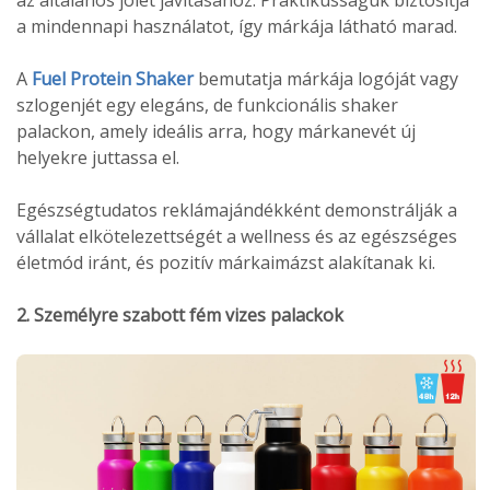
az általános jólét javításához. Praktikusságuk biztosítja
a mindennapi használatot, így márkája látható marad.
A
Fuel Protein Shaker
bemutatja márkája logóját vagy
szlogenjét egy elegáns, de funkcionális shaker
palackon, amely ideális arra, hogy márkanevét új
helyekre juttassa el.
Egészségtudatos reklámajándékként demonstrálják a
vállalat elkötelezettségét a wellness és az egészséges
életmód iránt, és pozitív márkaimázst alakítanak ki.
2. Személyre szabott fém vizes palackok