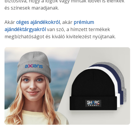
biztosítva, hogy a logók vagy minták idővel is élénkek
és színesek maradjanak.
Akár
céges ajándékokról
, akár
prémium
ajándéktárgyakról
van szó, a hímzett termékek
megbízhatóságot és kiváló kivitelezést nyújtanak.