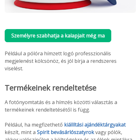
Személyre szabhatja a kalapjait még ma
Például a pólóra hímzett logó professzionális
megjelenést kölcsönöz, és jól bírja a rendszeres
viselést.
Termékeinek rendeltetése
A fotónyomtatás és a hímzés közötti választás a
termékeinek rendeltetésétől is függ.
Például, ha megfizethető
kiállítási ajándéktárgyakat
készít, mint a
Spirit bevásárlószatyrok
vagy pólók,
akkor valószínűleg a költségekre és az élénk mintákra