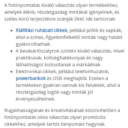
A fotónyomtatás kiváló választás olyan termékekhez,
amelyek élénk, részletgazdag mintákat igényelnek, és
széles körű terjesztésre szánják őket. Ide tartoznak:
Kiállítási ruházati cikkek
, például pólók és sapkák,
ahol a színes, figyelemfelkeltő minták nagy hatást
gyakorolhatnak.
A bevásárlószatyrok szintén kiváló választás, mivel
praktikusak, költséghatékonyak és nagy
láthatóságot biztosítanak a márkádnak.
Elektronikai cikkek, például telefonhuzatok,
powerbankok
és USB-meghajtók. Ezeken a
termékeken gyakran vannak kis felületek, ahol a
részletgazdag logók vagy minták jól
érvényesülhetnek.
Rugalmasságának és kreativitásának köszönhetően a
fotónyomtatás okos választás olyan promóciós
cikkekhez, amelyek tartós benyomást hagynak.