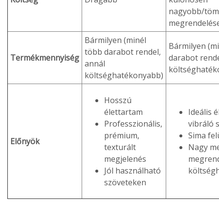
nagyobb/töm
megrendelése
Bármilyen (minél
Bármilyen (mi
több darabot rendel,
Termékmennyiség
darabot rende
annál
költséghaték
költséghatékonyabb)
Hosszú
élettartam
Ideális 
Professzionális,
vibráló 
prémium,
Sima fel
Előnyök
texturált
Nagy m
megjelenés
megrend
Jól használható
költség
szöveteken