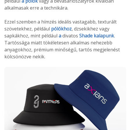
például
a pólók
vagy a bevásárlószatyrok kiválóan
alkalmasak erre a technikára.
Ezzel szemben a hímzés ideális vastagabb, texturált
szövetekhez, például
pólókhoz
, dzsekikhez vagy
sapkákhoz, mint például
a
divatos
Shade kalapunk
.
Tartóssága miatt tökéletesen alkalmas nehezebb
anyagokhoz, prémium minőségű, tartós megjelenést
kölcsönözve nekik.