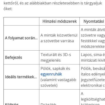
kettőről, és az alábbiakban részletesebben is tárgyaljuk
őket:
Hímzési módszerek
Nyomtatási
A minták átvit
A minták közvetlenül
szövetre vag
A folyamat során…
a szövetbe varrása
festékkel vagy
módszerekke
Texturált és 3D-s
Lapos, sima é
Befejezés
megjelenés
mintázati kivi
Pólók, sapkák és
Pólók, bevásá
egyenruhák
italos edénye
Ideális termékek…
(valamint vastagabb
jegyzetfüzete
szövetek)
elektronikai 
A
legköltségha
Költség
Drágább
különösen