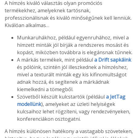
A hímzés kiváló választás olyan promóciós
termékekhez, amelyeknek tartósnak,
professzionálisnak és kiváló minőségűnek kell lenniük.
Kiválóan alkalmas…
Munkaruhákhoz, például egyenruhához, mivel a
hímzett minták jól bírják a rendszeres mosást és
kopást, miközben továbbra is elegánsnak tűnnek.
A márkás termékek, mint például
a Drift sapkáink
és pólóink, szintén jól illeszkednek a hímzéshez,
mivel a texturált minták egy kis kifinomultságot
adnak hozzá, és segítenek a márkádnak
kiemelkedni a tömegből.
Szövetből készült kulcstartók (például
a JetTag
modellünk
), amelyeket az üzleti helyiségek
kulcsaihoz lehet rögzíteni, vagy rendezvényeken,
konferenciákon osztogatni.
A hímzés különösen hatékony a vastagabb szöveteken,