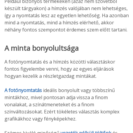
Például bizonyos termékeken (azaz nem szövetből
készült tárgyakon) a hímzés valójában nem lehetséges,
így a nyomtatás lesz az egyetlen lehetőség. Ha azonban
mind a nyomtatás, mind a hímzés elérhető, akkor
néhány fontos szempontot érdemes szem előtt tartani.
A minta bonyolultsága
A fotónyomtatás és a hímzés közötti választáskor
fontos figyelembe venni, hogy az egyes eljárások
hogyan kezelik a részletgazdag mintákat.
A fotónyomtatás
ideális bonyolult vagy többszínű
mintákhoz, mivel pontosan adja vissza a finom
vonalakat, a színátmeneteket és a finom
színváltozásokat. Ezért tökéletes választás komplex
grafikákhoz vagy fényképekhez.
Számos kiváló minőségű
vezeték nélküli töltőnk
és