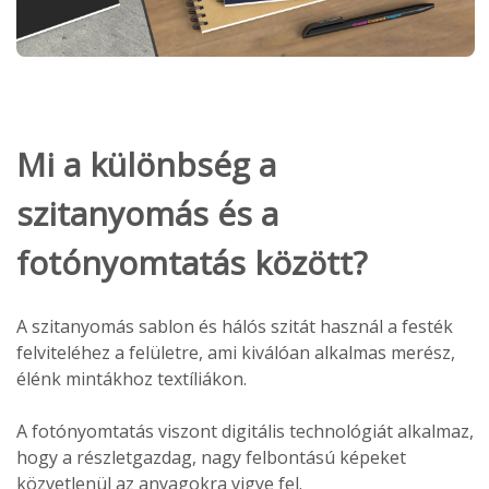
Mi a különbség a
szitanyomás és a
fotónyomtatás között?
A szitanyomás sablon és hálós szitát használ a festék
felviteléhez a felületre, ami kiválóan alkalmas merész,
élénk mintákhoz textíliákon.
A fotónyomtatás viszont digitális technológiát alkalmaz,
hogy a részletgazdag, nagy felbontású képeket
közvetlenül az anyagokra vigye fel.