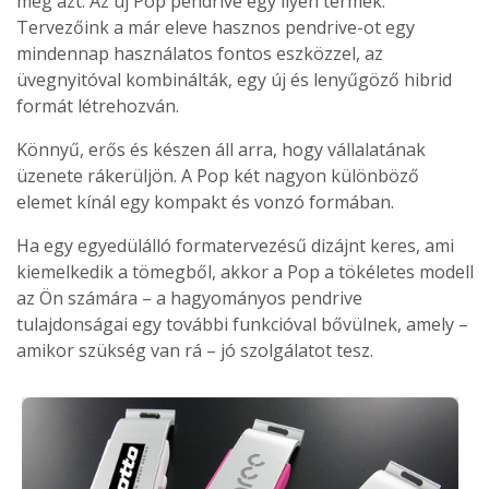
meg azt. Az új Pop pendrive egy ilyen termék.
Tervezőink a már eleve hasznos pendrive-ot egy
mindennap használatos fontos eszközzel, az
üvegnyitóval kombinálták, egy új és lenyűgöző hibrid
formát létrehozván.
Könnyű, erős és készen áll arra, hogy vállalatának
üzenete rákerüljön. A Pop két nagyon különböző
elemet kínál egy kompakt és vonzó formában.
Ha egy egyedülálló formatervezésű dizájnt keres, ami
kiemelkedik a tömegből, akkor a Pop a tökéletes modell
az Ön számára – a hagyományos pendrive
tulajdonságai egy további funkcióval bővülnek, amely –
amikor szükség van rá – jó szolgálatot tesz.