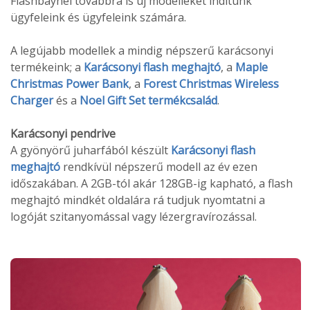
Flashbaynél továbbra is új modelleket indítunk
ügyfeleink és ügyfeleink számára.
A legújabb modellek a mindig népszerű karácsonyi
termékeink; a
Karácsonyi flash meghajtó
, a
Maple
Christmas Power Bank
, a
Forest Christmas Wireless
Charger
és a
Noel Gift Set termékcsalád
.
Karácsonyi pendrive
A gyönyörű juharfából készült
Karácsonyi flash
meghajtó
rendkívül népszerű modell az év ezen
időszakában. A 2GB-tól akár 128GB-ig kapható, a flash
meghajtó mindkét oldalára rá tudjuk nyomtatni a
logóját szitanyomással vagy lézergravírozással.