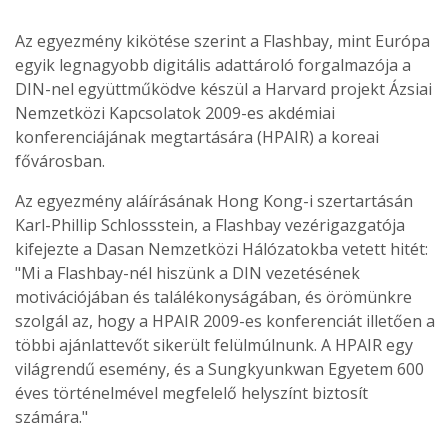
Az egyezmény kikötése szerint a Flashbay, mint Európa
egyik legnagyobb digitális adattároló forgalmazója a
DIN-nel együttműködve készül a Harvard projekt Ázsiai
Nemzetközi Kapcsolatok 2009-es akdémiai
konferenciájának megtartására (HPAIR) a koreai
fővárosban.
Az egyezmény aláírásának Hong Kong-i szertartásán
Karl-Phillip Schlossstein, a Flashbay vezérigazgatója
kifejezte a Dasan Nemzetközi Hálózatokba vetett hitét:
"Mi a Flashbay-nél hiszünk a DIN vezetésének
motivációjában és találékonyságában, és örömünkre
szolgál az, hogy a HPAIR 2009-es konferenciát illetően a
többi ajánlattevőt sikerült felülmúlnunk. A HPAIR egy
világrendű esemény, és a Sungkyunkwan Egyetem 600
éves történelmével megfelelő helyszínt biztosít
számára."