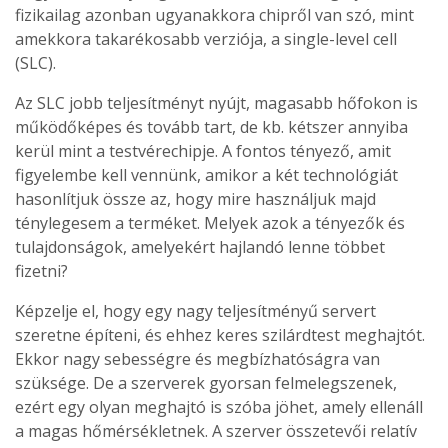
fizikailag azonban ugyanakkora chipről van szó, mint
amekkora takarékosabb verziója, a single-level cell
(SLC).
Az SLC jobb teljesítményt nyújt, magasabb hőfokon is
működőképes és tovább tart, de kb. kétszer annyiba
kerül mint a testvérechipje. A fontos tényező, amit
figyelembe kell vennünk, amikor a két technológiát
hasonlítjuk össze az, hogy mire használjuk majd
ténylegesem a terméket. Melyek azok a tényezők és
tulajdonságok, amelyekért hajlandó lenne többet
fizetni?
Képzelje el, hogy egy nagy teljesítményű servert
szeretne építeni, és ehhez keres szilárdtest meghajtót.
Ekkor nagy sebességre és megbízhatóságra van
szüksége. De a szerverek gyorsan felmelegszenek,
ezért egy olyan meghajtó is szóba jöhet, amely ellenáll
a magas hőmérsékletnek. A szerver összetevői relatív