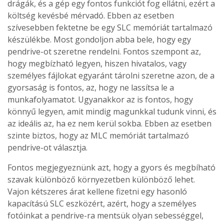
drágák, és a gép egy fontos funkciót fog ellátni, ezért a
költség kevésbé mérvadó. Ebben az esetben
szívesebben fektetne be egy SLC memóriát tartalmazó
készülékbe. Most gondoljon abba bele, hogy egy
pendrive-ot szeretne rendelni. Fontos szempont az,
hogy megbízható legyen, hiszen hivatalos, vagy
személyes fájlokat egyaránt tárolni szeretne azon, de a
gyorsaság is fontos, az, hogy ne lassítsa le a
munkafolyamatot. Ugyanakkor az is fontos, hogy
könnyű legyen, amit mindig magunkkal tudunk vinni, és
az ideális az, ha ez nem kerül sokba. Ebben az esetben
szinte biztos, hogy az MLC memóriát tartalmazó
pendrive-ot választja.
Fontos megjegyeznünk azt, hogy a gyors és megbíható
szavak különböző környezetben különböző lehet.
Vajon kétszeres árat kellene fizetni egy hasonló
kapacítású SLC eszközért, azért, hogy a személyes
fotóinkat a pendrive-ra mentsük olyan sebességgel,