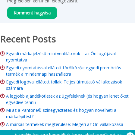
megfelelően kerülnek feldolgozásra.
Recent Posts
Egyedi márkajelzésű mini ventilátorok – az Ön logójával
nyomtatva
Egyedi nyomtatással ellátott törölközők: egyedi promóciós
termék a mindennapi használatra
Egyedi logóval ellátott tollak: Teljes útmutató vállalkozások
számára
A legjobb ajándékötletek az ügyfeleknek (és hogyan lehet őket
egyedivé tenni)
Mi az a Pantone® színegyeztetés és hogyan növelheti a
márkaépítést?
A márkás termékek megtérülése: Megéri az Ön vállalkozása
számára?
A cookie-kat arra használtuk, hogy jobbá tegyük ezt az