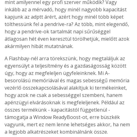
mint amilyennel egy profi szerver működik? Vagy
inkább az a mérvadó, hogy minél nagyobb kapacitást
kapjunk az adptt árért, azért hogy minél több képet
tölthessünk fel a pendrive-ra? Az több, mint elegendő,
hogy a pendrive-ok tartalmát napi sűrűséggel
átlagosan hét éven keresztül törölhetjük, mielőtt azok
akármilyen hibát mutatnának.
A Flashbay-nél arra törekszünk, hogy megtaláljuk az
egyensúlyt a teljesítmény és a gazdaságosság között
úgy, hogy az megfeleljen ügyfeleinknek. Mi A-
besorolású memóriával és magas sebességű memória
vezérlő összekapcsolásával alakítjuk ki termékeinket,
hogy azok ne csak a sebességgel szembeni, hanem
apénzügyi elvárásoknak is megfeleljenek. Például az
összes termékünk - kapacitástól függetlenül -
támogatja a Window ReadyBoost-ot, erre büszkék
vagyunk, mert ez nem lenne lehetséges akkor, ha nem
a legjobb alkatrészeket kombinálnánk össze.