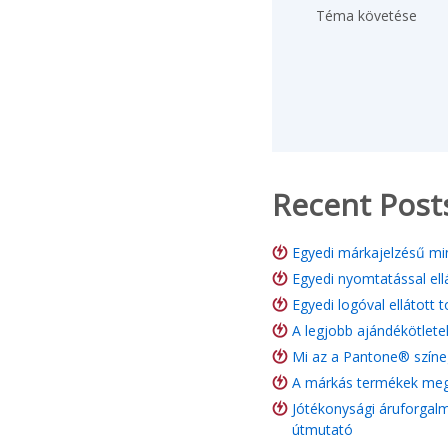
Téma követése
Recent Post
Egyedi márkajelzésű min
Egyedi nyomtatással ell
Egyedi logóval ellátott 
A legjobb ajándékötlete
Mi az a Pantone® színe
A márkás termékek megt
Jótékonysági áruforgalm
útmutató