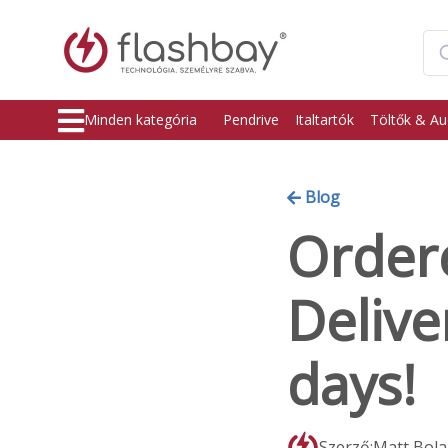
Minden kategória
Pendrive
Italtartók
Töltők & Au
Blog
Order
Delive
days!
Szerző:Matt Bol