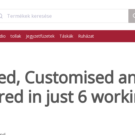
dio
tollak
Jegyzetfüzetek
Táskák
Ruházat
ed, Customised a
red in just 6 work
and