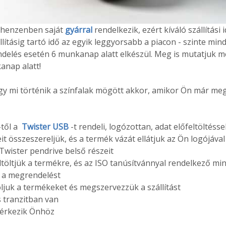
 Shenzenben saját
gyárral
rendelkezik, ezért kíváló szállítási 
lításig tartó idő az egyik leggyorsabb a piacon - szinte mi
elés esetén 6 munkanap alatt elkészül. Meg is mutatjuk m
kanap alatt!
ogy mi történik a színfalak mögött akkor, amikor Ön már me
-től a
Twister USB
-t rendeli, logózottan, adat előfeltöltésse
it összeszereljük, és a termék vázát ellátjuk az Ön logójával
 Twister pendrive belső részeit
eltöltjük a termékre, és az ISO tanúsítvánnyal rendelkező m
i a megrendelést
ljuk a termékeket és megszervezzük a szállítást
s tranzitban van
gérkezik Önhöz