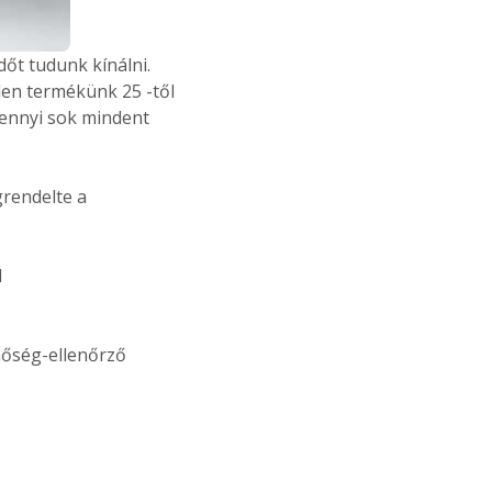
időt tudunk kínálni.
nden termékünk 25 -től
ennyi sok mindent
grendelte a
l
inőség-ellenőrző