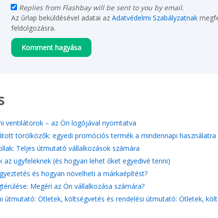
Replies from Flashbay will be sent to you by email.
Az űrlap beküldésével adatai az
Adatvédelmi Szabályzatnak
megfe
feldolgozásra.
s
i ventilátorok – az Ön logójával nyomtatva
átott törölközők: egyedi promóciós termék a mindennapi használatra
tollak: Teljes útmutató vállalkozások számára
k az ügyfeleknek (és hogyan lehet őket egyedivé tenni)
gyeztetés és hogyan növelheti a márkaépítést?
érülése: Megéri az Ön vállalkozása számára?
i útmutató: Ötletek, költségvetés és rendelési útmutató: Ötletek, köl