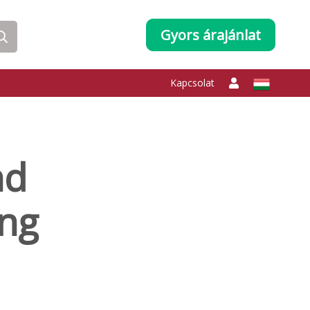
Gyors árajánlat
Kapcsolat
nd
ing