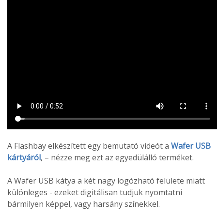
A Flashbay elkészített egy bemutató videót a
Wafer USB
kártyáról
, – nézze meg ezt az egyedülálló terméket.
A Wafer USB kátya a két nagy logózható felülete miatt
különleges - ezeket digitálisan tudjuk nyomtatni
bármilyen képpel, vagy harsány színekkel.