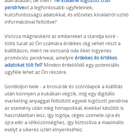
aláírásában, de miért
ne küldene logózott USB
pendrive
ot a legfontosabb ügyfeleinek,
kulcsfontosságú adatokkal, és előzetes kínálatról szóló
információval feltöltve?
Vonzza mágnesként az embereket a standja köré -
több tucat az Ön számára érdekes cég vehet részt a
kiállításon, miért ne vonzaná oda őket ingyenes
promóciós pendriveal, amelyre
érdekes és értékes
adatokat tölt fel?
Minden érdeklődő egy potenciális
ügyféle lehet az Ön részére.
Gondoljon bele - a brosúrák és szórólapok a kiállítás
után könnyen a kukában végzik, míg egy digitális
marketing anyaggal feltöltött egyedi logózott pendrive
az esemény után még hónapokkal, évekkel később is
használatban lesz, így logója, céges üzenete újra és
újra elér a célközönséghez, így biztosítva a maximális
esélyt a sikeres üzlet elnyeréséhez.