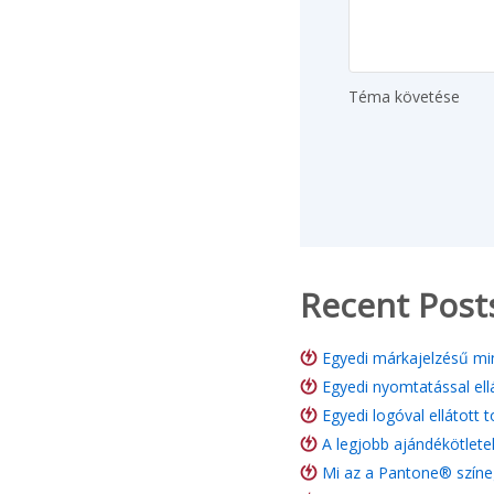
Téma követése
Recent Post
Egyedi márkajelzésű min
Egyedi nyomtatással ell
Egyedi logóval ellátott 
A legjobb ajándékötlete
Mi az a Pantone® színe