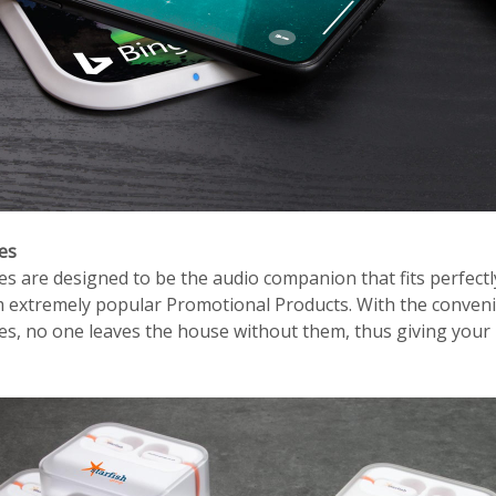
es
 are designed to be the audio companion that fits perfectl
em extremely popular Promotional Products. With the conven
, no one leaves the house without them, thus giving your