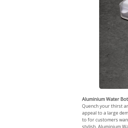
Aluminium Water Bot
Quench your thirst an
appeal to a large dem
to for customers wan
stylish, Aluminium Wa