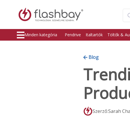
Minden kategória
Pendrive
Italtartók
Töltők & Au
Blog
Trend
Produc
Szerző:Sarah Ch