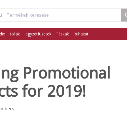
dio
tollak
Jegyzetfüzetek
Táskák
Ruházat
ing Promotional
ts for 2019!
ambers