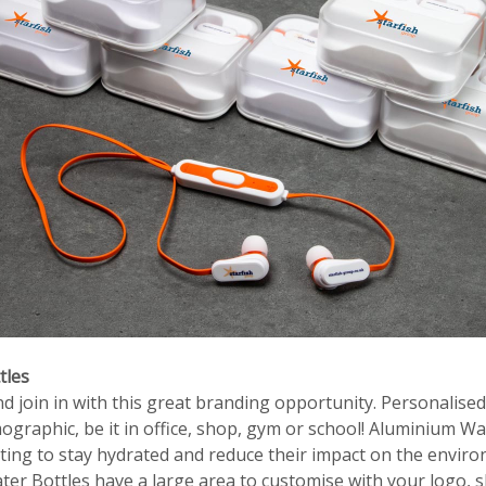
tles
d join in with this great branding opportunity. Personalise
ographic, be it in office, shop, gym or school! Aluminium Wa
ting to stay hydrated and reduce their impact on the enviro
ter Bottles have a large area to customise with your logo, 