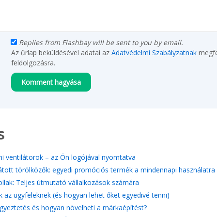
Replies from Flashbay will be sent to you by email.
Az űrlap beküldésével adatai az
Adatvédelmi Szabályzatnak
megfe
feldolgozásra.
s
i ventilátorok – az Ön logójával nyomtatva
átott törölközők: egyedi promóciós termék a mindennapi használatra
tollak: Teljes útmutató vállalkozások számára
k az ügyfeleknek (és hogyan lehet őket egyedivé tenni)
gyeztetés és hogyan növelheti a márkaépítést?