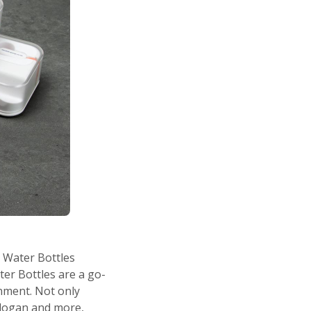
d Water Bottles
ter Bottles are a go-
nment. Not only
slogan and more,