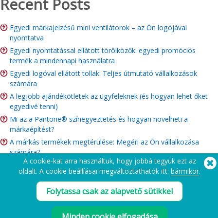
Recent Posts
Egyedi márkajelzésű mini ventilátorok – az Ön logójával
nyomtatva
Egyedi nyomtatással ellátott törölközők: egyedi promóciós
termék a mindennapi használatra
Egyedi logóval ellátott tollak: Teljes útmutató vállalkozások
számára
A legjobb ajándékötletek az ügyfeleknek (és hogyan lehet őket
egyedivé tenni)
Mi az a Pantone® színegyeztetés és hogyan növelheti a
márkaépítést?
A márkás termékek megtérülése: Megéri az Ön vállalkozása
számára?
A cookie-kat arra használtuk, hogy jobbá tegyük ezt az
Jótékonysági áruforgalmi útmutató: Ötletek, költségvetés és
oldalt. A cookie beállíásai megváltoztathatók itt:
bármikor
.
rendelési útmutató: Ötletek, költségvetés és rendelési útmutató
Folytassa csak az alapvető sütikkel
Segítségre van szüksége? Tel:
(650) 938-3500 (US)
®
Copyright © 2026 Flashbay
Minden cookie elfogadása