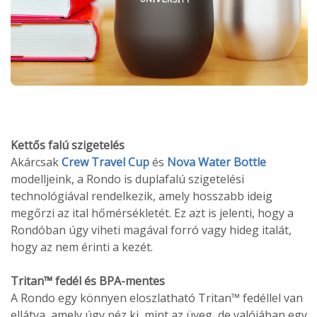
Kettős falú szigetelés
Akárcsak
Crew Travel Cup
és
Nova Water Bottle
modelljeink, a Rondo is duplafalú szigetelési
technológiával rendelkezik, amely hosszabb ideig
megőrzi az ital hőmérsékletét. Ez azt is jelenti, hogy a
Rondóban úgy viheti magával forró vagy hideg italát,
hogy az nem érinti a kezét.
Tritan™ fedél és BPA-mentes
A Rondo egy könnyen eloszlatható Tritan™ fedéllel van
ellátva, amely úgy néz ki, mint az üveg, de valójában egy